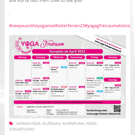
alle Kurse laut Plan! Love to see you!
.
#seeyouontheyogamat
#osterferien23
#yogagfreiraumalzenau
AERIALYOGA
,
ALZENAU
,
KURSPLAN
,
YOGA
,
YOGASTUDIO