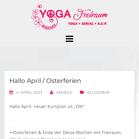
Skip
to
content
Hallo April / Osterferien
4. APRIL 2023
ANGELA
ALLGEMEIN
Hallo April- neuer Kursplan ist „ON“
.
➳Osterferien & Ende der Detox Wochen mit Freiraum,