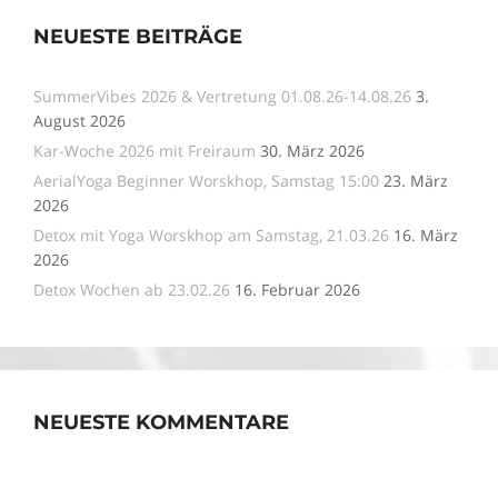
NEUESTE BEITRÄGE
SummerVibes 2026 & Vertretung 01.08.26-14.08.26
3.
August 2026
Kar-Woche 2026 mit Freiraum
30. März 2026
AerialYoga Beginner Worskhop, Samstag 15:00
23. März
2026
Detox mit Yoga Worskhop am Samstag, 21.03.26
16. März
2026
Detox Wochen ab 23.02.26
16. Februar 2026
NEUESTE KOMMENTARE