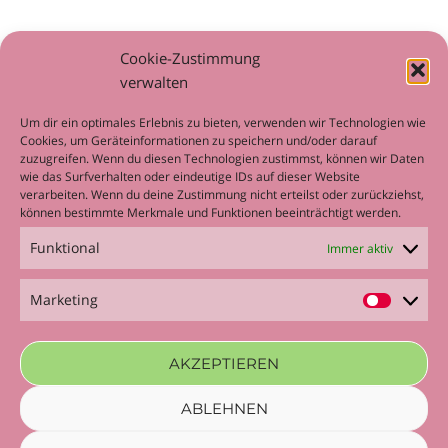
Allgemein
Cookie-Zustimmung
Workshop
verwalten
Um dir ein optimales Erlebnis zu bieten, verwenden wir Technologien wie
Cookies, um Geräteinformationen zu speichern und/oder darauf
zuzugreifen. Wenn du diesen Technologien zustimmst, können wir Daten
wie das Surfverhalten oder eindeutige IDs auf dieser Website
META
verarbeiten. Wenn du deine Zustimmung nicht erteilst oder zurückziehst,
können bestimmte Merkmale und Funktionen beeinträchtigt werden.
Anmelden
Funktional
Immer aktiv
Eintrags-Feed
Kommentar-Feed
Marketing
Marketi
WordPress.org
AKZEPTIEREN
ABLEHNEN