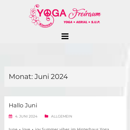
Skip
to
content
Monat:
Juni 2024
Hallo Juni
4. JUNI 2024
ALLGEMEIN
June ⋆ love ⋆ joy Summer vibes im Hinterhaus Yoga