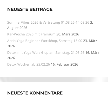
NEUESTE BEITRÄGE
SummerVibes 2026 & Vertretung 01.08.26-14.08.26
3.
August 2026
Kar-Woche 2026 mit Freiraum
30. März 2026
AerialYoga Beginner Worskhop, Samstag 15:00
23. März
2026
Detox mit Yoga Worskhop am Samstag, 21.03.26
16. März
2026
Detox Wochen ab 23.02.26
16. Februar 2026
NEUESTE KOMMENTARE