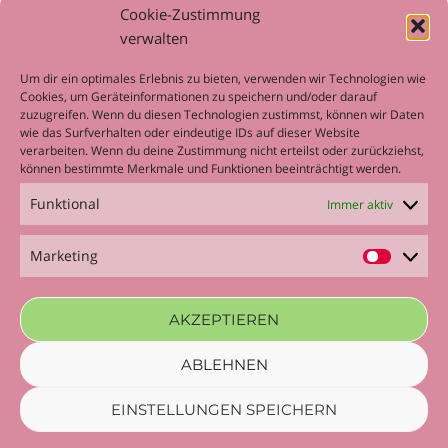
Cookie-Zustimmung
Workshop
verwalten
Um dir ein optimales Erlebnis zu bieten, verwenden wir Technologien wie
Cookies, um Geräteinformationen zu speichern und/oder darauf
zuzugreifen. Wenn du diesen Technologien zustimmst, können wir Daten
wie das Surfverhalten oder eindeutige IDs auf dieser Website
META
verarbeiten. Wenn du deine Zustimmung nicht erteilst oder zurückziehst,
können bestimmte Merkmale und Funktionen beeinträchtigt werden.
Anmelden
Funktional
Immer aktiv
Eintrags-Feed
Kommentar-Feed
Marketing
Marketi
WordPress.org
AKZEPTIEREN
ABLEHNEN
EINSTELLUNGEN SPEICHERN