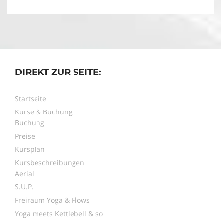
DIREKT ZUR SEITE:
Startseite
Kurse & Buchung
Buchung
Preise
Kursplan
Kursbeschreibungen
Aerial
S.U.P.
Freiraum Yoga & Flows
Yoga meets Kettlebell & so