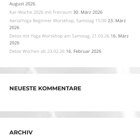
August 2026
Kar-Woche 2026 mit Freiraum
30. März 2026
AerialYoga Beginner Worskhop, Samstag 15:00
23. März
2026
Detox mit Yoga Worskhop am Samstag, 21.03.26
16. März
2026
Detox Wochen ab 23.02.26
16. Februar 2026
NEUESTE KOMMENTARE
ARCHIV