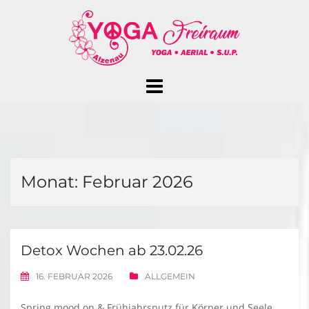
Skip
to
content
Monat:
Februar 2026
Detox Wochen ab 23.02.26
16. FEBRUAR 2026
ALLGEMEIN
Spring mood on & Frühjahrsputz für Körper und Seele