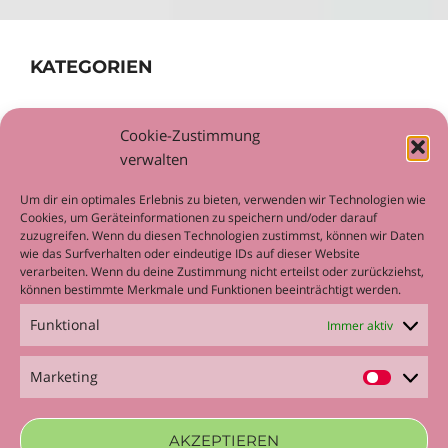
KATEGORIEN
Allgemein
Cookie-Zustimmung
Workshop
verwalten
Um dir ein optimales Erlebnis zu bieten, verwenden wir Technologien wie
Cookies, um Geräteinformationen zu speichern und/oder darauf
zuzugreifen. Wenn du diesen Technologien zustimmst, können wir Daten
wie das Surfverhalten oder eindeutige IDs auf dieser Website
META
verarbeiten. Wenn du deine Zustimmung nicht erteilst oder zurückziehst,
können bestimmte Merkmale und Funktionen beeinträchtigt werden.
Anmelden
Funktional
Immer aktiv
Eintrags-Feed
Kommentar-Feed
Marketing
Marketi
WordPress.org
AKZEPTIEREN