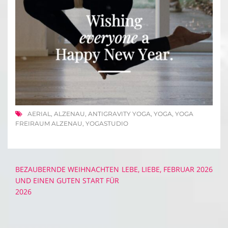
AERIAL
,
ALZENAU
,
ANTIGRAVITY YOGA
,
YOGA
,
YOGA
FREIRAUM ALZENAU
,
YOGASTUDIO
Beitragsnavigation
BEZAUBERNDE WEIHNACHTEN
LEBE, LIEBE, FEBRUAR 2026
UND EINEN GUTEN START FÜR
2026