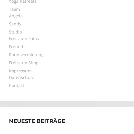
Yoga Retreats
Team
Angela
Sandy
Studio
Freiraum Fotos
Freunde
Raumvermietung
Freiraum Shop
Impressum
Datenschutz
Kontakt
NEUESTE BEITRÄGE